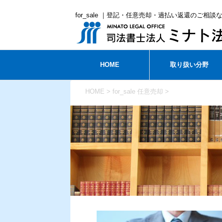
for_sale ｜登記・任意売却・過払い返還のご相
HOME
取り扱い分野
HOME
>
for_sale
任意売却
>